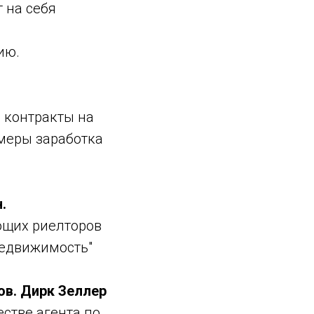
 на себя
ию.
ь контракты на
имеры заработка
.
ающих риелторов
недвижимость"
ов. Дирк Зеллер
естве агента по