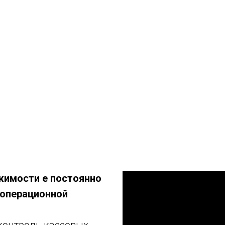
жимости е постоянно
 операционной
контроль кассовых