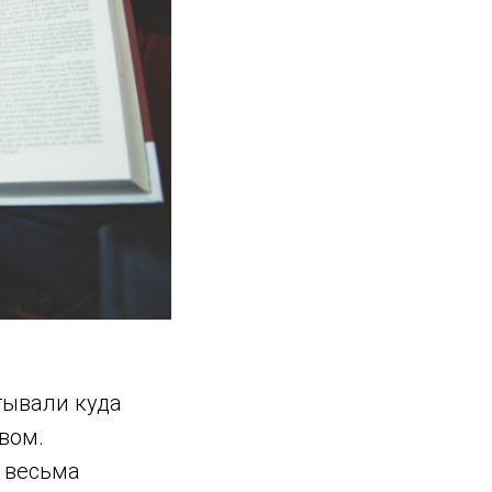
тывали куда
вом.
о весьма