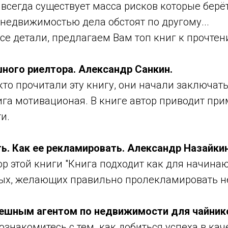
 всегда существует масса рисков которые берёт
 недвижимостью дела обстоят по другому...
се детали, предлагаем Вам топ книг к прочтен
ного риелтора. Александр Санкин.
кто прочитали эту книгу, они начали заключат
ига мотивационая. В книге автор приводит пр
ти.
ь. Как ее рекламировать. Александр Назайкин
ор этой книги "Книга подходит как для начин
ных, желающих правильно пролекламировать 
спешным агентом по недвижимости для чайник
 ознакомитесь с тем как добиться успеха в кач