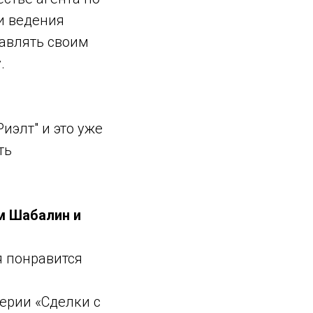
и ведения
равлять своим
у.
иэлт" и это уже
ть
м Шабалин и
я понравится
ерии «Сделки с