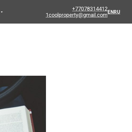
+77078314412
EN
RU
1coolproperty@gmail.com