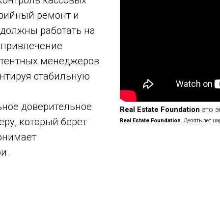
рийный ремонт и
 должны работать на
 привлечение
етентных менеджеров
антируя стабильную
ьное доверительное
Real Estate Foundation
это 
еру, который берет
Real Estate Foundation.
Девять лет на
понимает
и.