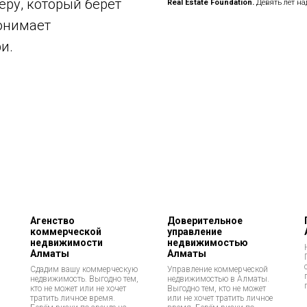
еру, который берет
Real Estate Foundation.
Девять лет на
понимает
и.
Агенство
Доверительное
коммерческой
управление
недвижимости
недвижимостью
Алматы
Алматы
Сдадим вашу коммерческую
Управление коммерческой
недвижимость. Выгодно тем,
недвижимостью в Алматы.
кто не может или не хочет
Выгодно тем, кто не может
тратить личное время.
или не хочет тратить личное