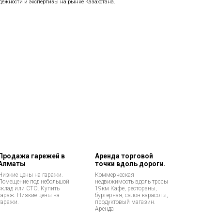
дежности и экспертизы на рынке Казахстана.
Продажа гарежей в
Аренда торговой
Алматы
точки вдоль дороги.
Низкие цены на гаражи.
Коммерческая
Помещение под небольшой
недвижимость вдоль трссы
склад или СТО. Купить
19км Кафе, рестораны,
гараж. Низкие цены на
бургерная, салон карасоты,
гаражи.
продуктовый магазин.
Аренда