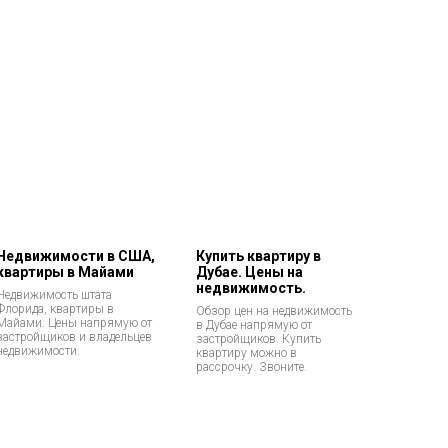
Недвижимости в США,
Купить квартиру в
квартиры в Майами
Дубае. Цены на
недвижимость.
Недвижимость штата
Флорида, квартиры в
Обзор цен на недвижимость
Майами. Цены напрямую от
в Дубае напрямую от
застройщиков и владельцев
застройщиков. Купить
недвижимости.
квартиру можно в
рассрочку. Звоните.