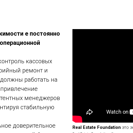
жимости е постоянно
 операционной
контроль кассовых
рийный ремонт и
 должны работать на
 привлечение
етентных менеджеров
антируя стабильную
ьное доверительное
Real Estate Foundation
это 