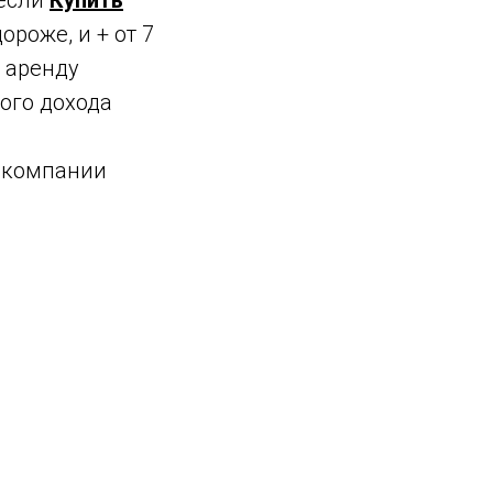
 если
Купить
ороже, и + от 7
в аренду
ого дохода
й компании