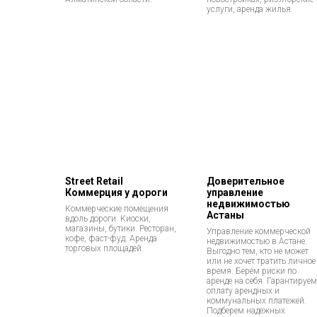
услуги, аренда жилья.
Street Retail
Доверительное
Коммерция у дороги
управление
недвижимостью
Коммерческие помещения
Астаны
вдоль дороги. Киоски,
магазины, бутики. Ресторан,
Управление коммерческой
кофе, фаст-фуд. Аренда
недвижимостью в Астане.
торговых площадей.
Выгодно тем, кто не может
или не хочет тратить личное
время. Берём риски по
аренде на себя. Гарантируем
оплату арендных и
коммунальных платежей.
Подберем надёжных