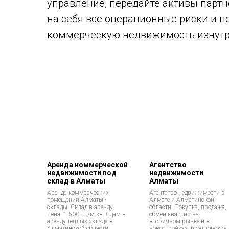
управление, передайте активы партн
на себя все операционные риски и 
коммерческую недвижимость изнутр
Аренда коммерческой
Агентство
недвижимости под
недвижимости
склад в Алматы
Алматы
Аренда коммерческих
Агентство недвижимости в
помещений Алматы -
Алмате и Алматинской
склады. Склад в аренду.
области. Покупка, продажа,
Цена. 1 500 тг./м.кв. Сдам в
обмен квартир на
аренду теплых склада в
вторичном рынке и в
Алматинской области.
новостройках, риэлторские