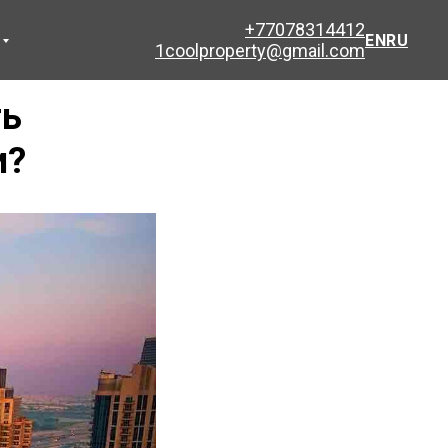
+77078314412
EN
RU
1coolproperty@gmail.com
ть
и?