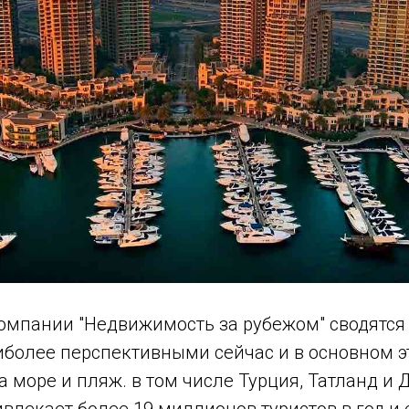
омпании "Недвижимость за рубежом" сводятся
аиболее перспективными сейчас и в основном э
а море и пляж. в том числе Турция, Татланд и Д