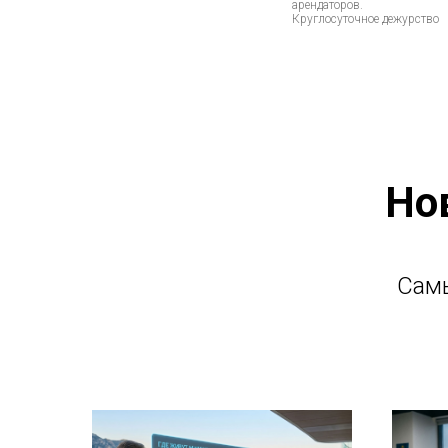
арендаторов.
Круглосуточное дежурство
Но
Самы