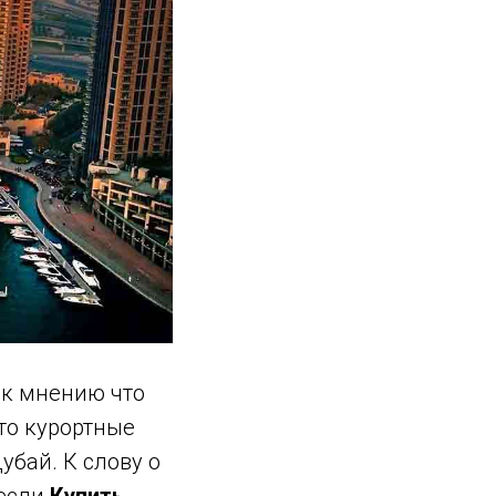
 к мнению что
то курортные
убай. К слову о