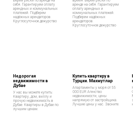
Берём риски по аренде на
время. Берём риски по
себя. Гарантируем оплату
аренде на себя. Гарантируем
арендных и коммунальных
оплату арендных и
платежей. Подберем
коммунальных платежей.
надёжных арендаторов.
Подберем надёжных
Круглосуточное дежурство
арендаторов.
Круглосуточное дежурство
Недорогая
Купить квартиру в
недвижимости в
Турции. Махмутлар
Дубае
Апартаменты у моря от 55
000 EUR Агенство
У нас вы можете купить:
недвижимости, цены
Квартиру, дом, виллу и
напрямую от застройщика.
прочую недвижимость в
Лучшие цены у нас. Звоните.
Дубае. Квартиры в Дубае по
лучшим ценам.